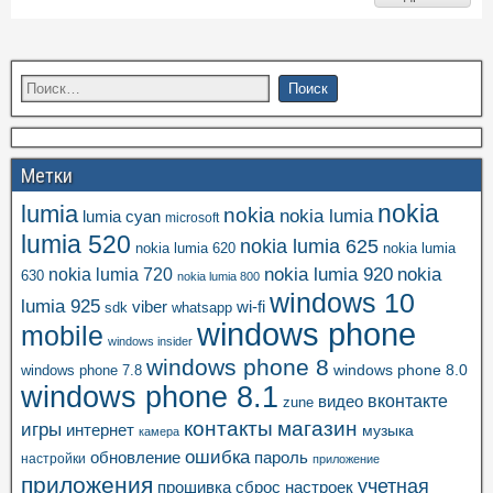
Метки
nokia
lumia
nokia
nokia lumia
lumia cyan
microsoft
lumia 520
nokia lumia 625
nokia lumia 620
nokia lumia
nokia lumia 920
nokia
nokia lumia 720
630
nokia lumia 800
windows 10
lumia 925
viber
wi-fi
whatsapp
sdk
windows phone
mobile
windows insider
windows phone 8
windows phone 8.0
windows phone 7.8
windows phone 8.1
вконтакте
видео
zune
контакты
магазин
игры
интернет
музыка
камера
ошибка
пароль
обновление
настройки
приложение
приложения
учетная
прошивка
сброс настроек