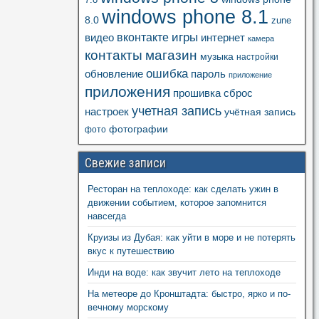
7.8
windows phone 8.1
8.0
zune
игры
вконтакте
видео
интернет
камера
контакты
магазин
музыка
настройки
ошибка
пароль
обновление
приложение
приложения
прошивка
сброс
учетная запись
настроек
учётная запись
фотографии
фото
Свежие записи
Ресторан на теплоходе: как сделать ужин в
движении событием, которое запомнится
навсегда
Круизы из Дубая: как уйти в море и не потерять
вкус к путешествию
Инди на воде: как звучит лето на теплоходе
На метеоре до Кронштадта: быстро, ярко и по-
вечному морскому