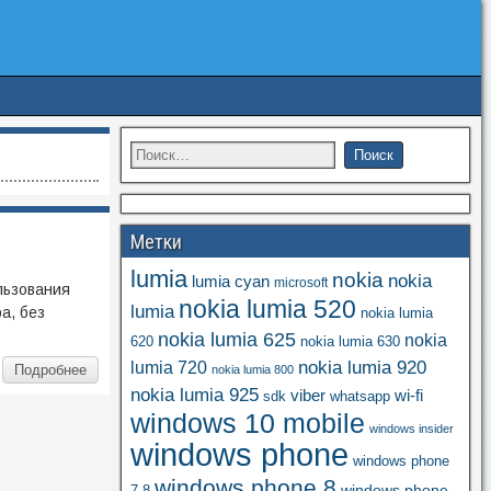
Метки
lumia
nokia
nokia
lumia cyan
microsoft
льзования
nokia lumia 520
lumia
а, без
nokia lumia
nokia lumia 625
nokia
620
nokia lumia 630
nokia lumia 920
lumia 720
Подробнее
nokia lumia 800
nokia lumia 925
viber
wi-fi
whatsapp
sdk
windows 10 mobile
windows insider
windows phone
windows phone
windows phone 8
windows phone