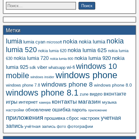
Метки
nokia
lumia
nokia
nokia lumia
lumia cyan
microsoft
lumia 520
nokia lumia 625
nokia lumia 620
nokia lumia
nokia lumia 920
nokia
nokia lumia 720
630
nokia lumia 800
windows 10
lumia 925
viber
wi-fi
whatsapp
sdk
windows phone
mobile
windows insider
windows phone 8
windows phone 8.0
windows phone 7.8
windows phone 8.1
вконтакте
видео
zune
контакты
магазин
игры
интернет
музыка
камера
ошибка
пароль
обновление
настройки
приложение
приложения
учетная
прошивка
сброс настроек
запись
учётная запись
фотографии
фото