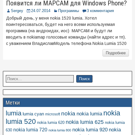
Появится ли MAPCAM для Windows Phone?
Sergey
24.07.2014
Программы
3 комментария
Добрый день, у меня nokia 1520 lumia. Хотел
поинтересоваться, будет на него всеми используемая
программа (на андроидах, иос) MAPCAM и будут ли
вводить в nokiamap голосовые команды (найти адрес и тп).
с уважением ВладиславМодель телефона Nokia Lumia 1520
Подробнее
Метки
nokia
lumia
nokia
nokia lumia
lumia cyan
microsoft
lumia 520
nokia lumia 625
nokia lumia 620
nokia lumia
nokia lumia 920
nokia
nokia lumia 720
630
nokia lumia 800