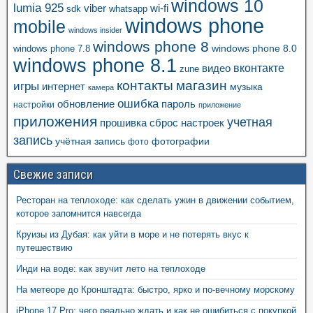
windows 10
lumia 925
viber
wi-fi
whatsapp
sdk
windows phone
mobile
windows insider
windows phone 8
windows phone 8.0
windows phone 7.8
windows phone 8.1
вконтакте
видео
zune
контакты
магазин
игры
интернет
музыка
камера
ошибка
пароль
обновление
настройки
приложение
приложения
учетная
прошивка
сброс настроек
запись
учётная запись
фотографии
фото
Свежие записи
Ресторан на теплоходе: как сделать ужин в движении событием,
которое запомнится навсегда
Круизы из Дубая: как уйти в море и не потерять вкус к
путешествию
Инди на воде: как звучит лето на теплоходе
На метеоре до Кронштадта: быстро, ярко и по-вечному морскому
iPhone 17 Pro: чего реально ждать и как не ошибиться с покупкой