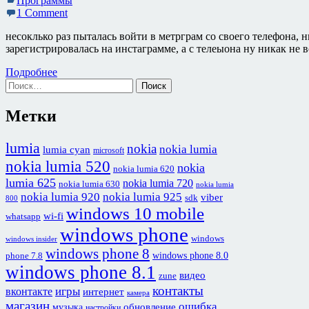
Программы
1 Comment
несоклько раз пыталась войти в метрграм со своего телефона, н
зарегистрировалась на инстаграмме, а с телеыона ну никак не 
Подробнее
Найти:
Метки
lumia
nokia
nokia lumia
lumia cyan
microsoft
nokia lumia 520
nokia
nokia lumia 620
lumia 625
nokia lumia 720
nokia lumia 630
nokia lumia
nokia lumia 920
nokia lumia 925
viber
sdk
800
windows 10 mobile
wi-fi
whatsapp
windows phone
windows
windows insider
windows phone 8
windows phone 8.0
phone 7.8
windows phone 8.1
видео
zune
контакты
игры
вконтакте
интернет
камера
магазин
ошибка
обновление
музыка
настройки