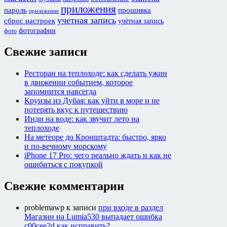
приложения
пароль
прошивка
приложение
учетная запись
сброс настроек
учётная запись
фотографии
фото
Свежие записи
Ресторан на теплоходе: как сделать ужин
в движении событием, которое
запомнится навсегда
Круизы из Дубая: как уйти в море и не
потерять вкус к путешествию
Инди на воде: как звучит лето на
теплоходе
На метеоре до Кронштадта: быстро, ярко
и по-вечному морскому
iPhone 17 Pro: чего реально ждать и как не
ошибиться с покупкой
Свежие комментарии
problemawp
к записи
при входе в раздел
Магазин на Lumia530 выпадает ошибка
c00cee2d как исправить?