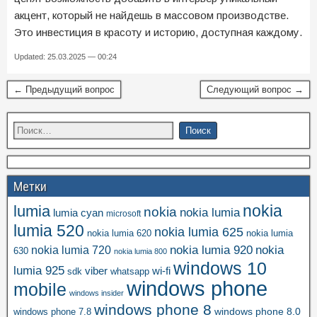
акцент, который не найдешь в массовом производстве.
Это инвестиция в красоту и историю, доступная каждому.
Updated: 25.03.2025 — 00:24
← Предыдущий вопрос
Следующий вопрос →
Метки
nokia
lumia
nokia
nokia lumia
lumia cyan
microsoft
lumia 520
nokia lumia 625
nokia lumia 620
nokia lumia
nokia lumia 920
nokia
nokia lumia 720
630
nokia lumia 800
windows 10
lumia 925
viber
wi-fi
whatsapp
sdk
windows phone
mobile
windows insider
windows phone 8
windows phone 8.0
windows phone 7.8