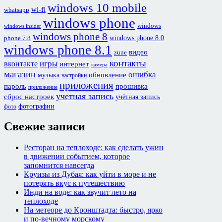
windows 10 mobile
wi-fi
whatsapp
windows phone
windows
windows insider
windows phone 8
windows phone 8.0
phone 7.8
windows phone 8.1
видео
zune
контакты
игры
вконтакте
интернет
камера
магазин
ошибка
обновление
музыка
настройки
приложения
пароль
прошивка
приложение
учетная запись
сброс настроек
учётная запись
фотографии
фото
Свежие записи
Ресторан на теплоходе: как сделать ужин
в движении событием, которое
запомнится навсегда
Круизы из Дубая: как уйти в море и не
потерять вкус к путешествию
Инди на воде: как звучит лето на
теплоходе
На метеоре до Кронштадта: быстро, ярко
и по-вечному морскому