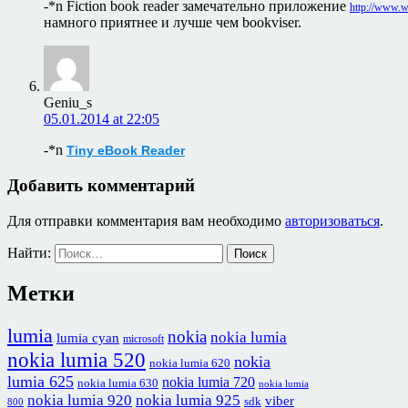
-*n Fiction book reader замечательно приложение
http://www.w
намного приятнее и лучше чем bookviser.
Geniu_s
05.01.2014 at 22:05
-*n
Tiny eBook Reader
Добавить комментарий
Для отправки комментария вам необходимо
авторизоваться
.
Найти:
Метки
lumia
nokia
nokia lumia
lumia cyan
microsoft
nokia lumia 520
nokia
nokia lumia 620
lumia 625
nokia lumia 720
nokia lumia 630
nokia lumia
nokia lumia 920
nokia lumia 925
viber
sdk
800