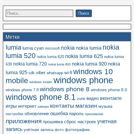
Метки
nokia
lumia
nokia
nokia lumia
lumia cyan
microsoft
lumia 520
nokia lumia 625
nokia lumia 620
nokia lumia
nokia lumia 920
nokia
nokia lumia 720
630
nokia lumia 800
windows 10
lumia 925
viber
wi-fi
whatsapp
sdk
windows phone
mobile
windows insider
windows phone 8
windows phone 8.0
windows phone 7.8
windows phone 8.1
вконтакте
видео
zune
контакты
магазин
игры
интернет
музыка
камера
ошибка
пароль
обновление
настройки
приложение
приложения
учетная
прошивка
сброс настроек
запись
учётная запись
фотографии
фото