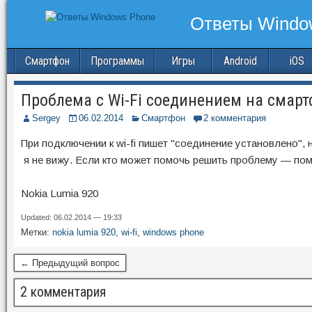
Смартфон
Программы
Игры
Android
iOS
Проблема с Wi-Fi соединением на смарт
Sergey
06.02.2014
Смартфон
2 комментария
При подключении к wi-fi пишет "соединение установлено", 
я не вижу. Если кто может помочь решить проблему — по
Nokia Lumia 920
Updated: 06.02.2014 — 19:33
Метки:
nokia lumia 920
,
wi-fi
,
windows phone
← Предыдущий вопрос
2 комментария