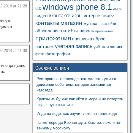
7.8
windows phone 8.1
2.2014 at 21:28
8.0
zune
игры
вконтакте
видео
интернет
камера
винуть
контакты
магазин
музыка
настройки
димо в
ошибка
пароль
обновление
приложение
приложения
прошивка
сброс
учетная запись
настроек
учётная запись
02.2014 at 11:38
фотографии
фото
 иногда нужно
Свежие записи
ть.
Ресторан на теплоходе: как сделать ужин в
движении событием, которое запомнится
навсегда
Круизы из Дубая: как уйти в море и не потерять
вкус к путешествию
Инди на воде: как звучит лето на теплоходе
На метеоре до Кронштадта: быстро, ярко и по-
вечному морскому