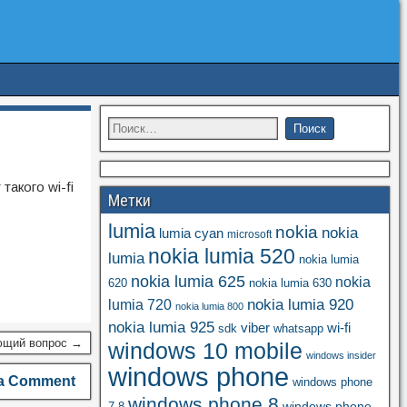
акого wi-fi
Метки
lumia
nokia
nokia
lumia cyan
microsoft
nokia lumia 520
lumia
nokia lumia
nokia lumia 625
nokia
620
nokia lumia 630
nokia lumia 920
lumia 720
nokia lumia 800
nokia lumia 925
viber
wi-fi
whatsapp
sdk
щий вопрос →
windows 10 mobile
windows insider
windows phone
a Comment
windows phone
windows phone 8
windows phone