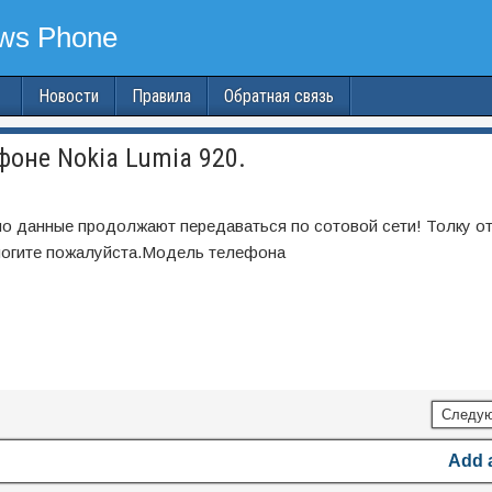
Новости
Правила
Обратная связь
фоне Nokia Lumia 920.
но данные продолжают передаваться по сотовой сети! Толку от т
могите пожалуйста.Модель телефона
Следую
Add 