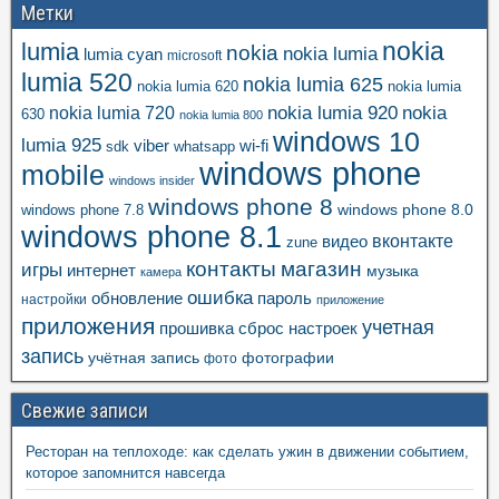
Метки
nokia
lumia
nokia
nokia lumia
lumia cyan
microsoft
lumia 520
nokia lumia 625
nokia lumia 620
nokia lumia
nokia lumia 920
nokia
nokia lumia 720
630
nokia lumia 800
windows 10
lumia 925
viber
wi-fi
whatsapp
sdk
windows phone
mobile
windows insider
windows phone 8
windows phone 8.0
windows phone 7.8
windows phone 8.1
вконтакте
видео
zune
контакты
магазин
игры
интернет
музыка
камера
ошибка
пароль
обновление
настройки
приложение
приложения
учетная
прошивка
сброс настроек
запись
учётная запись
фотографии
фото
Свежие записи
Ресторан на теплоходе: как сделать ужин в движении событием,
которое запомнится навсегда