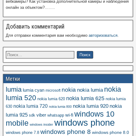
вебкамеры? Как установка дополнительной камеры и наблюдения
онлайн за объектом?……..
Добавить комментарий
Для отправки комментария вам необходимо
авторизоваться
.
Метки
nokia
lumia
nokia
nokia lumia
lumia cyan
microsoft
lumia 520
nokia lumia 625
nokia lumia 620
nokia lumia
nokia lumia 920
nokia
nokia lumia 720
630
nokia lumia 800
windows 10
lumia 925
viber
wi-fi
whatsapp
sdk
windows phone
mobile
windows insider
windows phone 8
windows phone 8.0
windows phone 7.8