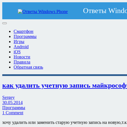
Смартфон
Программы
Игры
Android
iOS
Новости
Правила
Обратная связь
как удалить учетную запись майкрософ
Sergey
30.05.2014
Программы
1 Comment
хочу удалить или заменить старую учетную запись на новую,т