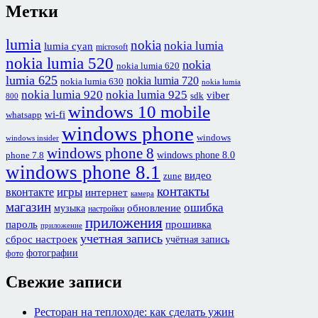
Метки
lumia
nokia
nokia lumia
lumia cyan
microsoft
nokia lumia 520
nokia
nokia lumia 620
lumia 625
nokia lumia 720
nokia lumia 630
nokia lumia
nokia lumia 920
nokia lumia 925
viber
sdk
800
windows 10 mobile
wi-fi
whatsapp
windows phone
windows
windows insider
windows phone 8
windows phone 8.0
phone 7.8
windows phone 8.1
видео
zune
контакты
игры
вконтакте
интернет
камера
магазин
ошибка
обновление
музыка
настройки
приложения
пароль
прошивка
приложение
учетная запись
сброс настроек
учётная запись
фотографии
фото
Свежие записи
Ресторан на теплоходе: как сделать ужин