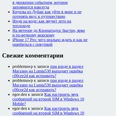
в движении событием, которое
запомнится навсегда
Круизы из Дубая: как уйти в море и не
потерять вкус к путешествию
Инди на воде: как звучит лето на
теплоходе
На метеоре до Кронштадта: быстро, ярко
и по-вечному морскому
iPhone 17 Pro: чего реально ждать и как не
ошибиться с покупкой
Свежие комментарии
problemawp
к записи
при входе в раздел
Магазин на Lumia530 выпадает ошибка
c00cee2d как исправить?
problemawp
к записи
при входе в раздел
Магазин на Lumia530 выпадает ошибка
c00cee2d как исправить?
egor-den
к записи
Как настроить звук
сообщений на второй SIM в Windows 10
Mobile?
egor-den
к записи
Как настроить звук
сообщений на второй SIM в Windows 10