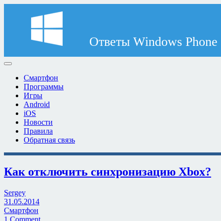
Смартфон
Программы
Игры
Android
iOS
Новости
Правила
Обратная связь
Как отключить синхронизацию Xbox?
Sergey
31.05.2014
Смартфон
1 Comment