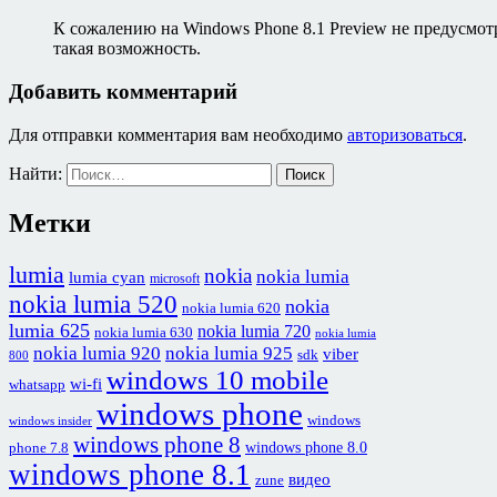
К сожалению на Windows Phone 8.1 Preview не предусмо
такая возможность.
Добавить комментарий
Для отправки комментария вам необходимо
авторизоваться
.
Найти:
Метки
lumia
nokia
nokia lumia
lumia cyan
microsoft
nokia lumia 520
nokia
nokia lumia 620
lumia 625
nokia lumia 720
nokia lumia 630
nokia lumia
nokia lumia 920
nokia lumia 925
viber
sdk
800
windows 10 mobile
wi-fi
whatsapp
windows phone
windows
windows insider
windows phone 8
windows phone 8.0
phone 7.8
windows phone 8.1
видео
zune