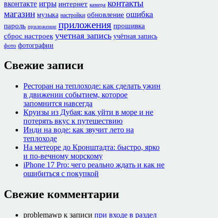
контакты
игры
вконтакте
интернет
камера
магазин
ошибка
обновление
музыка
настройки
приложения
пароль
прошивка
приложение
учетная запись
сброс настроек
учётная запись
фотографии
фото
Свежие записи
Ресторан на теплоходе: как сделать ужин
в движении событием, которое
запомнится навсегда
Круизы из Дубая: как уйти в море и не
потерять вкус к путешествию
Инди на воде: как звучит лето на
теплоходе
На метеоре до Кронштадта: быстро, ярко
и по-вечному морскому
iPhone 17 Pro: чего реально ждать и как не
ошибиться с покупкой
Свежие комментарии
problemawp
к записи
при входе в раздел