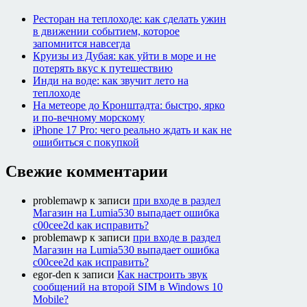
Ресторан на теплоходе: как сделать ужин
в движении событием, которое
запомнится навсегда
Круизы из Дубая: как уйти в море и не
потерять вкус к путешествию
Инди на воде: как звучит лето на
теплоходе
На метеоре до Кронштадта: быстро, ярко
и по-вечному морскому
iPhone 17 Pro: чего реально ждать и как не
ошибиться с покупкой
Свежие комментарии
problemawp
к записи
при входе в раздел
Магазин на Lumia530 выпадает ошибка
c00cee2d как исправить?
problemawp
к записи
при входе в раздел
Магазин на Lumia530 выпадает ошибка
c00cee2d как исправить?
egor-den
к записи
Как настроить звук
сообщений на второй SIM в Windows 10
Mobile?