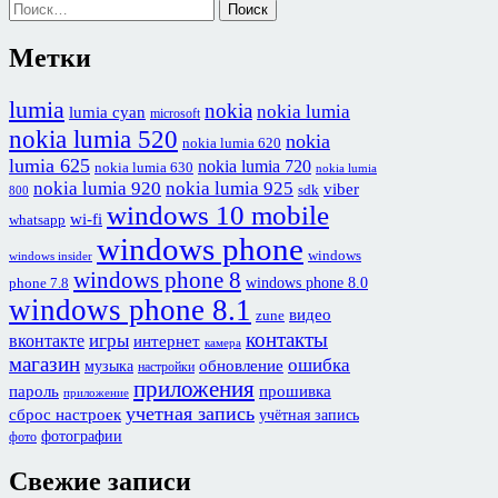
Найти:
Метки
lumia
nokia
nokia lumia
lumia cyan
microsoft
nokia lumia 520
nokia
nokia lumia 620
lumia 625
nokia lumia 720
nokia lumia 630
nokia lumia
nokia lumia 920
nokia lumia 925
viber
sdk
800
windows 10 mobile
wi-fi
whatsapp
windows phone
windows
windows insider
windows phone 8
windows phone 8.0
phone 7.8
windows phone 8.1
видео
zune
контакты
игры
вконтакте
интернет
камера
магазин
ошибка
обновление
музыка
настройки
приложения
пароль
прошивка
приложение
учетная запись
сброс настроек
учётная запись
фотографии
фото
Свежие записи