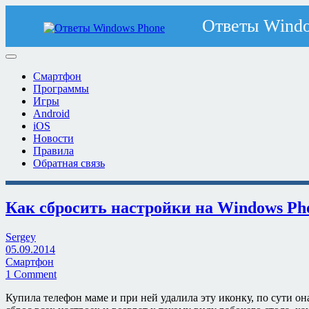
Смартфон
Программы
Игры
Android
iOS
Новости
Правила
Обратная связь
Как сбросить настройки на Windows Ph
Sergey
05.09.2014
Смартфон
1 Comment
Купила телефон маме и при ней удалила эту иконку, по сути она