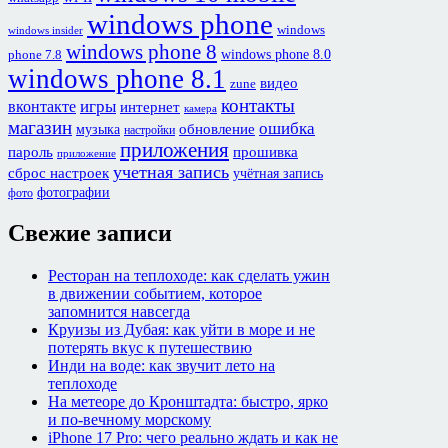
windows phone
windows
windows insider
windows phone 8
windows phone 8.0
phone 7.8
windows phone 8.1
видео
zune
контакты
игры
вконтакте
интернет
камера
магазин
ошибка
обновление
музыка
настройки
приложения
пароль
прошивка
приложение
учетная запись
сброс настроек
учётная запись
фотографии
фото
Свежие записи
Ресторан на теплоходе: как сделать ужин
в движении событием, которое
запомнится навсегда
Круизы из Дубая: как уйти в море и не
потерять вкус к путешествию
Инди на воде: как звучит лето на
теплоходе
На метеоре до Кронштадта: быстро, ярко
и по-вечному морскому
iPhone 17 Pro: чего реально ждать и как не