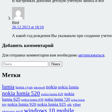
В настройках дополни детскую учетную запись и все
Bird
26.12.2013 at 18:10
А какой год рождения Вы указывали при создании учетно
Добавить комментарий
Для отправки комментария вам необходимо
авторизоваться
.
Найти:
Метки
lumia
nokia
nokia lumia
lumia cyan
microsoft
nokia lumia 520
nokia
nokia lumia 620
lumia 625
nokia lumia 720
nokia lumia 630
nokia lumia
nokia lumia 920
nokia lumia 925
viber
sdk
800
windows 10 mobile
wi-fi
whatsapp