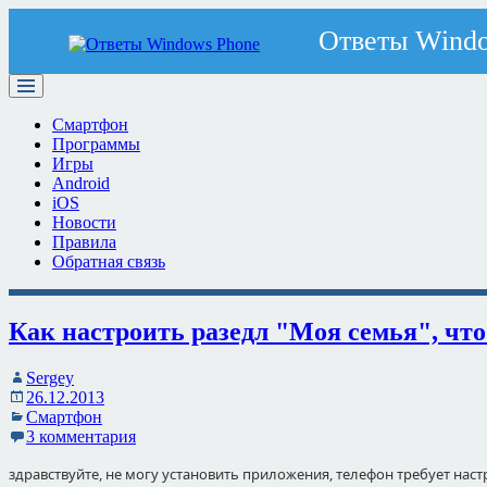
Смартфон
Программы
Игры
Android
iOS
Новости
Правила
Обратная связь
Как настроить разедл "Моя семья", чт
Sergey
26.12.2013
Смартфон
3 комментария
здравствуйте, не могу установить приложения, телефон требует наст