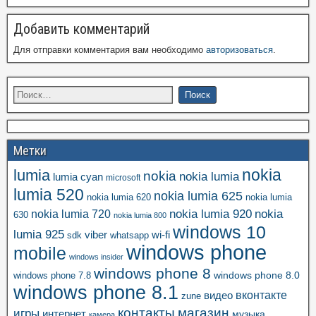
Добавить комментарий
Для отправки комментария вам необходимо
авторизоваться
.
Метки
nokia
lumia
nokia
nokia lumia
lumia cyan
microsoft
lumia 520
nokia lumia 625
nokia lumia 620
nokia lumia
nokia lumia 920
nokia
nokia lumia 720
630
nokia lumia 800
windows 10
lumia 925
viber
wi-fi
whatsapp
sdk
windows phone
mobile
windows insider
windows phone 8
windows phone 8.0
windows phone 7.8
windows phone 8.1
вконтакте
видео
zune
контакты
магазин
игры
интернет
музыка
камера