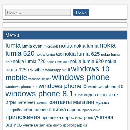
Метки
nokia
lumia
nokia
nokia lumia
lumia cyan
microsoft
lumia 520
nokia lumia 625
nokia lumia 620
nokia lumia
nokia lumia 920
nokia
nokia lumia 720
630
nokia lumia 800
windows 10
lumia 925
viber
wi-fi
whatsapp
sdk
windows phone
mobile
windows insider
windows phone 8
windows phone 8.0
windows phone 7.8
windows phone 8.1
вконтакте
видео
zune
контакты
магазин
игры
интернет
музыка
камера
ошибка
пароль
обновление
настройки
приложение
приложения
учетная
прошивка
сброс настроек
запись
учётная запись
фотографии
фото