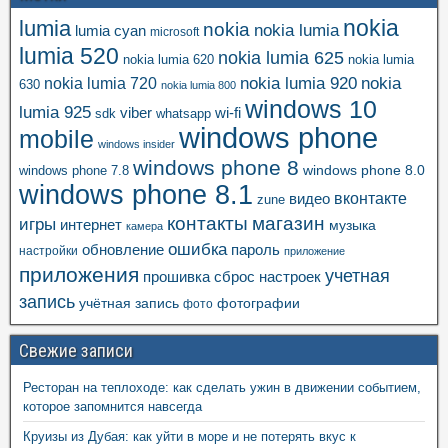
nokia
lumia
nokia
nokia lumia
lumia cyan
microsoft
lumia 520
nokia lumia 625
nokia lumia 620
nokia lumia
nokia lumia 920
nokia
nokia lumia 720
630
nokia lumia 800
windows 10
lumia 925
viber
wi-fi
whatsapp
sdk
windows phone
mobile
windows insider
windows phone 8
windows phone 8.0
windows phone 7.8
windows phone 8.1
вконтакте
видео
zune
контакты
магазин
игры
интернет
музыка
камера
ошибка
пароль
обновление
настройки
приложение
приложения
учетная
прошивка
сброс настроек
запись
учётная запись
фотографии
фото
Свежие записи
Ресторан на теплоходе: как сделать ужин в движении событием,
которое запомнится навсегда
Круизы из Дубая: как уйти в море и не потерять вкус к