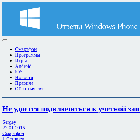
Смартфон
Программы
Игры
Android
iOS
Новости
Правила
Обратная связь
Не удается подключиться к учетной за
Sergey
23.01.2015
Смартфон
1 Comment