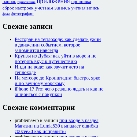
приложения
пароль
прошивка
приложение
учетная запись
сброс настроек
учётная запись
фотографии
фото
Свежие записи
Ресторан на теплоходе: как сделать ужин
в движении событием, которое
запомнится навсегда
Круизы из Дубая: как уйти в море и не
потерять вкус к путешествию
Инди на воде: как звучит лето на
теплоходе
На метеоре до Кронштадта: быстро, ярко
и по-вечному морскому
iPhone 17 Pro: чего реально ждать и как не
ошибиться с покупкой
Свежие комментарии
problemawp
к записи
при входе в раздел
Магазин на Lumia530 выпадает ошибка
c00cee2d как исправить?
problemawp
к записи
при входе в раздел