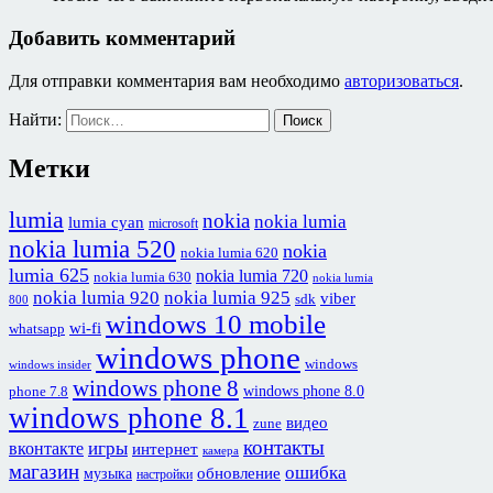
Добавить комментарий
Для отправки комментария вам необходимо
авторизоваться
.
Найти:
Метки
lumia
nokia
nokia lumia
lumia cyan
microsoft
nokia lumia 520
nokia
nokia lumia 620
lumia 625
nokia lumia 720
nokia lumia 630
nokia lumia
nokia lumia 920
nokia lumia 925
viber
sdk
800
windows 10 mobile
wi-fi
whatsapp
windows phone
windows
windows insider
windows phone 8
windows phone 8.0
phone 7.8
windows phone 8.1
видео
zune
контакты
игры
вконтакте
интернет
камера
магазин
ошибка
обновление
музыка
настройки