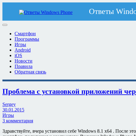
Смартфон
Программы
Игры
Android
iOS
Новости
Правила
Обратная связь
Проблема с установкой приложений чер
Sergey
30.01.2015
Игры
3 комментария
Здравствуйте, вчера установил себе Windows 8.1 x64 . После э