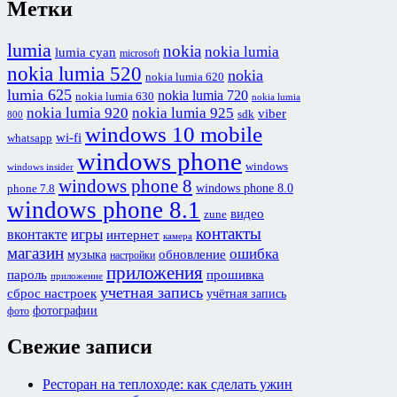
Метки
lumia
nokia
nokia lumia
lumia cyan
microsoft
nokia lumia 520
nokia
nokia lumia 620
lumia 625
nokia lumia 720
nokia lumia 630
nokia lumia
nokia lumia 920
nokia lumia 925
viber
sdk
800
windows 10 mobile
wi-fi
whatsapp
windows phone
windows
windows insider
windows phone 8
windows phone 8.0
phone 7.8
windows phone 8.1
видео
zune
контакты
игры
вконтакте
интернет
камера
магазин
ошибка
обновление
музыка
настройки
приложения
пароль
прошивка
приложение
учетная запись
сброс настроек
учётная запись
фотографии
фото
Свежие записи
Ресторан на теплоходе: как сделать ужин