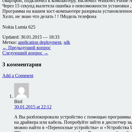
смартфон, подключил к компьютеру. Включил Windows Phone App
Через 15 секунд вылетела ошибка о невозможности установки ,
Программа на вашем хост-компьютере разорвала установленное
Хелп, не знаю что делать ! ! !Модель телефона
Nokia Lumia 625
Updated: 30.01.2015 — 18:33
Метки:
application deployment
,
sdk
← Предыдущий вопрос
Следующий вопрос →
3 комментария
Add a Comment
Bird
30.01.2015 at 22:12
А Вы разблокировали устройство с помощью программы De
на драйвера или кабель. Попробуйте зайти в диспетчер з
можно найти в «Переносные устройства» и «Устройства U