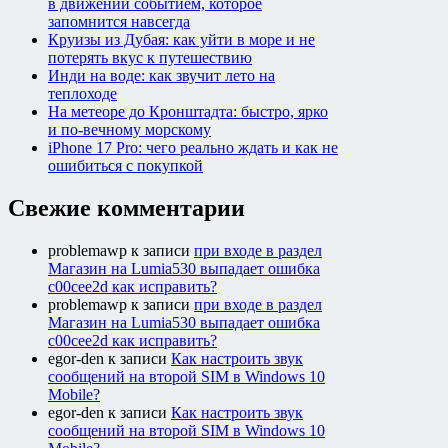
в движении событием, которое
запомнится навсегда
Круизы из Дубая: как уйти в море и не
потерять вкус к путешествию
Инди на воде: как звучит лето на
теплоходе
На метеоре до Кронштадта: быстро, ярко
и по-вечному морскому
iPhone 17 Pro: чего реально ждать и как не
ошибиться с покупкой
Свежие комментарии
problemawp
к записи
при входе в раздел
Магазин на Lumia530 выпадает ошибка
c00cee2d как исправить?
problemawp
к записи
при входе в раздел
Магазин на Lumia530 выпадает ошибка
c00cee2d как исправить?
egor-den
к записи
Как настроить звук
сообщений на второй SIM в Windows 10
Mobile?
egor-den
к записи
Как настроить звук
сообщений на второй SIM в Windows 10