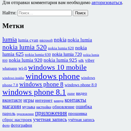
Для отправки комментария вам необходимо
авторизоваться
.
Найти:
Метки
lumia
nokia
nokia lumia
lumia cyan
microsoft
nokia lumia 520
nokia
nokia lumia 620
lumia 625
nokia lumia 720
nokia lumia 630
nokia lumia
nokia lumia 920
nokia lumia 925
viber
sdk
800
windows 10 mobile
wi-fi
whatsapp
windows phone
windows
windows insider
windows phone 8
windows phone 8.0
phone 7.8
windows phone 8.1
видео
zune
контакты
игры
вконтакте
интернет
камера
магазин
ошибка
обновление
музыка
настройки
приложения
пароль
прошивка
приложение
учетная запись
сброс настроек
учётная запись
фотографии
фото