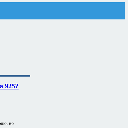
a 925?
ошо, но