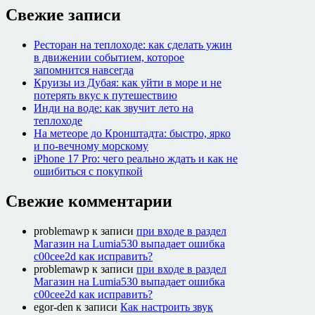
Свежие записи
Ресторан на теплоходе: как сделать ужин
в движении событием, которое
запомнится навсегда
Круизы из Дубая: как уйти в море и не
потерять вкус к путешествию
Инди на воде: как звучит лето на
теплоходе
На метеоре до Кронштадта: быстро, ярко
и по-вечному морскому
iPhone 17 Pro: чего реально ждать и как не
ошибиться с покупкой
Свежие комментарии
problemawp
к записи
при входе в раздел
Магазин на Lumia530 выпадает ошибка
c00cee2d как исправить?
problemawp
к записи
при входе в раздел
Магазин на Lumia530 выпадает ошибка
c00cee2d как исправить?
egor-den
к записи
Как настроить звук