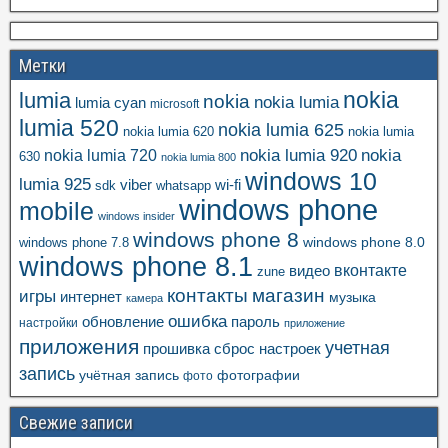
Метки
nokia
lumia
nokia
nokia lumia
lumia cyan
microsoft
lumia 520
nokia lumia 625
nokia lumia 620
nokia lumia
nokia lumia 920
nokia
nokia lumia 720
630
nokia lumia 800
windows 10
lumia 925
viber
wi-fi
whatsapp
sdk
windows phone
mobile
windows insider
windows phone 8
windows phone 8.0
windows phone 7.8
windows phone 8.1
вконтакте
видео
zune
контакты
магазин
игры
интернет
музыка
камера
ошибка
пароль
обновление
настройки
приложение
приложения
учетная
прошивка
сброс настроек
запись
учётная запись
фотографии
фото
Свежие записи