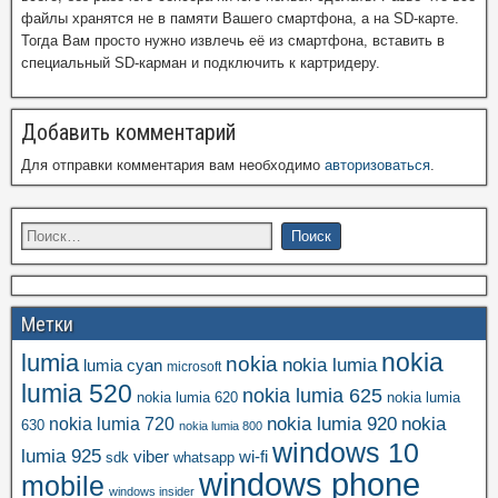
файлы хранятся не в памяти Вашего смартфона, а на SD-карте.
Тогда Вам просто нужно извлечь её из смартфона, вставить в
специальный SD-карман и подключить к картридеру.
Добавить комментарий
Для отправки комментария вам необходимо
авторизоваться
.
Метки
nokia
lumia
nokia
nokia lumia
lumia cyan
microsoft
lumia 520
nokia lumia 625
nokia lumia 620
nokia lumia
nokia lumia 920
nokia
nokia lumia 720
630
nokia lumia 800
windows 10
lumia 925
viber
wi-fi
whatsapp
sdk
windows phone
mobile
windows insider