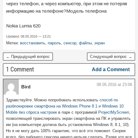
через телефон, а через компьютер, при этом не потеряв
информацию на телефоне?Модель телефона
Nokia Lumia 620
Updated: 08.05.2016 — 13:21
Метки:
восстановить
,
пароль
,
сенсор
,
файлы
,
экран
← Предыдущий вопрос
Следующий вопрос →
1 Comment
Add a Comment
08.05.2016 at 23:06
Bird
Здравствуйте. Можно попробовать использовать
способ по
разблокировке смартфона на Windows Phone 8.1 и Windows 10
Mobile без сброса настроек
в паре с программой
ProjectMyScreen
,
позволяющей транслировать экран смартфона на ПК и управлять
им (на компьютере должна быть установлена Windows 8, 8.1, 10).
Но я не могу дать 100% гарантию, что всё это поможет. Скорее
всего, без рабочего сенсора ничего нельзя сделать. Разве что все