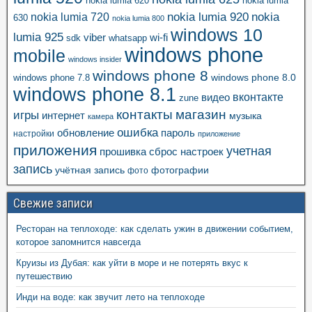
nokia lumia 620
nokia lumia
nokia lumia 920
nokia
nokia lumia 720
630
nokia lumia 800
windows 10
lumia 925
viber
wi-fi
whatsapp
sdk
windows phone
mobile
windows insider
windows phone 8
windows phone 8.0
windows phone 7.8
windows phone 8.1
вконтакте
видео
zune
контакты
магазин
игры
интернет
музыка
камера
ошибка
пароль
обновление
настройки
приложение
приложения
учетная
прошивка
сброс настроек
запись
учётная запись
фотографии
фото
Свежие записи
Ресторан на теплоходе: как сделать ужин в движении событием,
которое запомнится навсегда
Круизы из Дубая: как уйти в море и не потерять вкус к
путешествию
Инди на воде: как звучит лето на теплоходе