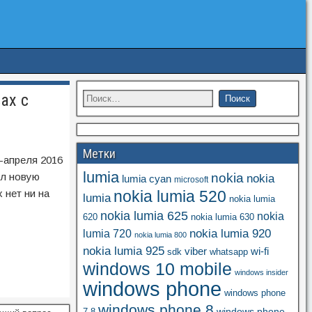
ах с
Метки
-апреля 2016
lumia
ил новую
nokia
nokia
lumia cyan
microsoft
 нет ни на
nokia lumia 520
lumia
nokia lumia
nokia lumia 625
nokia
620
nokia lumia 630
nokia lumia 920
lumia 720
nokia lumia 800
nokia lumia 925
viber
wi-fi
whatsapp
sdk
windows 10 mobile
windows insider
windows phone
windows phone
windows phone 8
windows phone