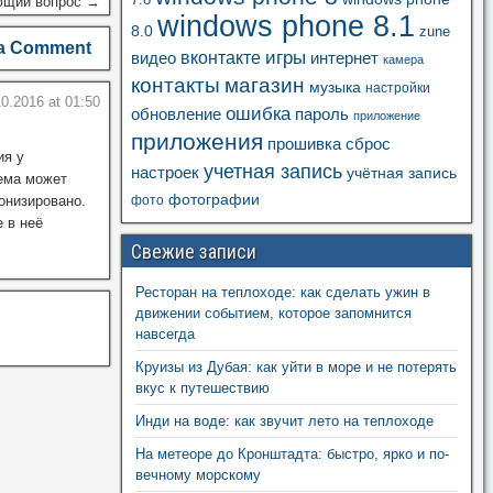
7.8
щий вопрос →
windows phone 8.1
8.0
zune
a Comment
игры
вконтакте
видео
интернет
камера
контакты
магазин
музыка
настройки
0.2016 at 01:50
ошибка
пароль
обновление
приложение
приложения
прошивка
сброс
ия у
учетная запись
настроек
учётная запись
лема может
фотографии
онизировано.
фото
 в неё
Свежие записи
Ресторан на теплоходе: как сделать ужин в
движении событием, которое запомнится
навсегда
Круизы из Дубая: как уйти в море и не потерять
вкус к путешествию
Инди на воде: как звучит лето на теплоходе
На метеоре до Кронштадта: быстро, ярко и по-
вечному морскому