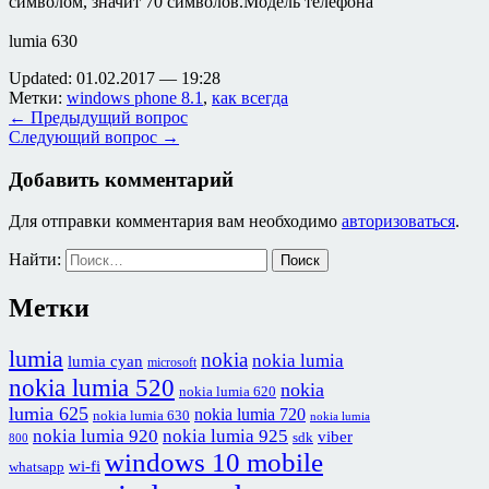
символом, значит 70 символов.Модель телефона
lumia 630
Updated: 01.02.2017 — 19:28
Метки:
windows phone 8.1
,
как всегда
← Предыдущий вопрос
Следующий вопрос →
Добавить комментарий
Для отправки комментария вам необходимо
авторизоваться
.
Найти:
Метки
lumia
nokia
nokia lumia
lumia cyan
microsoft
nokia lumia 520
nokia
nokia lumia 620
lumia 625
nokia lumia 720
nokia lumia 630
nokia lumia
nokia lumia 920
nokia lumia 925
viber
sdk
800
windows 10 mobile
wi-fi
whatsapp