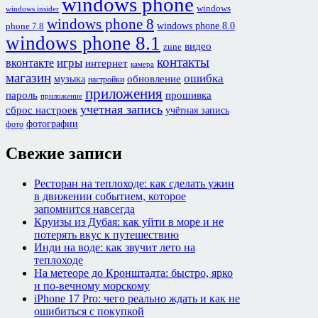
windows phone
windows
windows insider
windows phone 8
windows phone 8.0
phone 7.8
windows phone 8.1
видео
zune
контакты
игры
вконтакте
интернет
камера
магазин
ошибка
обновление
музыка
настройки
приложения
пароль
прошивка
приложение
учетная запись
сброс настроек
учётная запись
фотографии
фото
Свежие записи
Ресторан на теплоходе: как сделать ужин
в движении событием, которое
запомнится навсегда
Круизы из Дубая: как уйти в море и не
потерять вкус к путешествию
Инди на воде: как звучит лето на
теплоходе
На метеоре до Кронштадта: быстро, ярко
и по-вечному морскому
iPhone 17 Pro: чего реально ждать и как не
ошибиться с покупкой