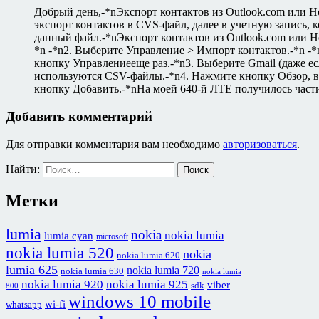
Добрый день,-*nЭкспорт контактов из Outlook.com или 
экспорт контактов в CVS-файл, далее в учетную запись,
данный файл.-*nЭкспорт контактов из Outlook.com или H
*n -*n2. Выберите Управление > Импорт контактов.-*n -
кнопку Управлениееще раз.-*n3. Выберите Gmail (даже ес
используются CSV-файлы.-*n4. Нажмите кнопку Обзор, в
кнопку Добавить.-*nНа моей 640-й ЛТЕ получилось частич
Добавить комментарий
Для отправки комментария вам необходимо
авторизоваться
.
Найти:
Метки
lumia
nokia
nokia lumia
lumia cyan
microsoft
nokia lumia 520
nokia
nokia lumia 620
lumia 625
nokia lumia 720
nokia lumia 630
nokia lumia
nokia lumia 920
nokia lumia 925
viber
sdk
800
windows 10 mobile
wi-fi
whatsapp