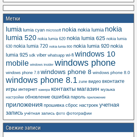
Метки
nokia
lumia
nokia
nokia lumia
lumia cyan
microsoft
lumia 520
nokia lumia 625
nokia lumia 620
nokia lumia
nokia lumia 920
nokia
nokia lumia 720
630
nokia lumia 800
windows 10
lumia 925
viber
wi-fi
whatsapp
sdk
windows phone
mobile
windows insider
windows phone 8
windows phone 8.0
windows phone 7.8
windows phone 8.1
вконтакте
видео
zune
контакты
магазин
игры
интернет
музыка
камера
ошибка
пароль
обновление
настройки
приложение
приложения
учетная
прошивка
сброс настроек
запись
учётная запись
фотографии
фото
Свежие записи