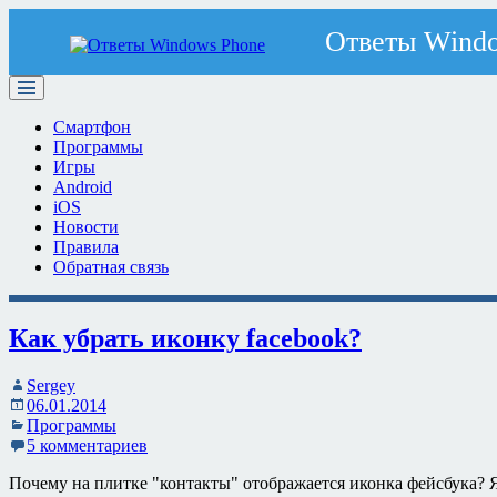
Смартфон
Программы
Игры
Android
iOS
Новости
Правила
Обратная связь
Как убрать иконку facebook?
Sergey
06.01.2014
Программы
5 комментариев
Почему на плитке "контакты" отображается иконка фейсбука? Я