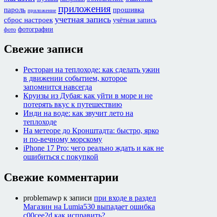
приложения
пароль
прошивка
приложение
учетная запись
сброс настроек
учётная запись
фотографии
фото
Свежие записи
Ресторан на теплоходе: как сделать ужин
в движении событием, которое
запомнится навсегда
Круизы из Дубая: как уйти в море и не
потерять вкус к путешествию
Инди на воде: как звучит лето на
теплоходе
На метеоре до Кронштадта: быстро, ярко
и по-вечному морскому
iPhone 17 Pro: чего реально ждать и как не
ошибиться с покупкой
Свежие комментарии
problemawp
к записи
при входе в раздел
Магазин на Lumia530 выпадает ошибка
c00cee2d как исправить?