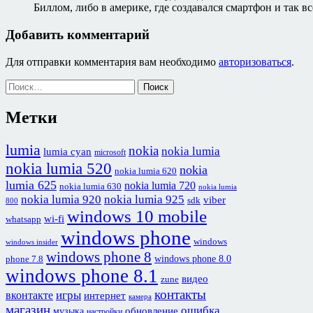
Биллом, либо в америке, где создавался смартфон и так в
Добавить комментарий
Для отправки комментария вам необходимо
авторизоваться
.
Найти:
Метки
lumia
nokia
nokia lumia
lumia cyan
microsoft
nokia lumia 520
nokia
nokia lumia 620
lumia 625
nokia lumia 720
nokia lumia 630
nokia lumia
nokia lumia 920
nokia lumia 925
viber
sdk
800
windows 10 mobile
wi-fi
whatsapp
windows phone
windows
windows insider
windows phone 8
windows phone 8.0
phone 7.8
windows phone 8.1
видео
zune
контакты
игры
вконтакте
интернет
камера
магазин
ошибка
обновление
музыка
настройки