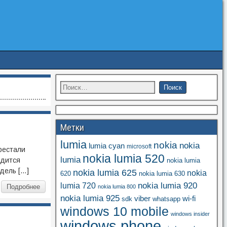
Метки
lumia
nokia
nokia
lumia cyan
microsoft
рестали
nokia lumia 520
lumia
одится
nokia lumia
дель […]
nokia lumia 625
nokia
620
nokia lumia 630
nokia lumia 920
lumia 720
Подробнее
nokia lumia 800
nokia lumia 925
viber
wi-fi
whatsapp
sdk
windows 10 mobile
windows insider
windows phone