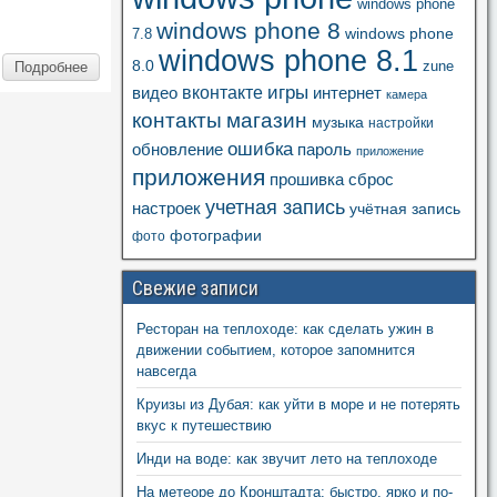
windows phone
windows phone 8
windows phone
7.8
windows phone 8.1
8.0
zune
Подробнее
игры
вконтакте
видео
интернет
камера
контакты
магазин
музыка
настройки
ошибка
пароль
обновление
приложение
приложения
прошивка
сброс
учетная запись
настроек
учётная запись
фотографии
фото
Свежие записи
Ресторан на теплоходе: как сделать ужин в
движении событием, которое запомнится
навсегда
Круизы из Дубая: как уйти в море и не потерять
вкус к путешествию
Инди на воде: как звучит лето на теплоходе
На метеоре до Кронштадта: быстро, ярко и по-