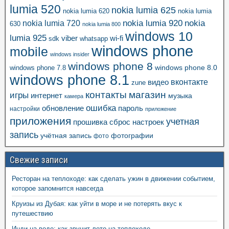
lumia 520
nokia lumia 625
nokia lumia 620
nokia lumia
nokia lumia 920
nokia
nokia lumia 720
630
nokia lumia 800
windows 10
lumia 925
viber
wi-fi
whatsapp
sdk
windows phone
mobile
windows insider
windows phone 8
windows phone 8.0
windows phone 7.8
windows phone 8.1
вконтакте
видео
zune
контакты
магазин
игры
интернет
музыка
камера
ошибка
пароль
обновление
настройки
приложение
приложения
учетная
прошивка
сброс настроек
запись
учётная запись
фотографии
фото
Свежие записи
Ресторан на теплоходе: как сделать ужин в движении событием,
которое запомнится навсегда
Круизы из Дубая: как уйти в море и не потерять вкус к
путешествию
Инди на воде: как звучит лето на теплоходе