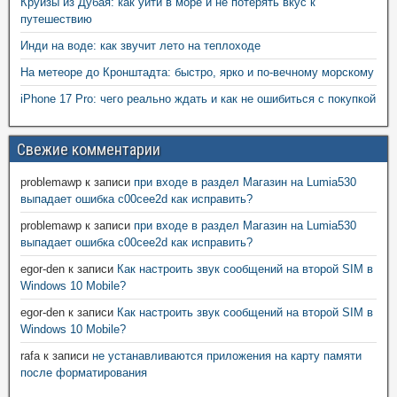
Круизы из Дубая: как уйти в море и не потерять вкус к
путешествию
Инди на воде: как звучит лето на теплоходе
На метеоре до Кронштадта: быстро, ярко и по-вечному морскому
iPhone 17 Pro: чего реально ждать и как не ошибиться с покупкой
Свежие комментарии
problemawp
к записи
при входе в раздел Магазин на Lumia530
выпадает ошибка c00cee2d как исправить?
problemawp
к записи
при входе в раздел Магазин на Lumia530
выпадает ошибка c00cee2d как исправить?
egor-den
к записи
Как настроить звук сообщений на второй SIM в
Windows 10 Mobile?
egor-den
к записи
Как настроить звук сообщений на второй SIM в
Windows 10 Mobile?
rafa
к записи
не устанавливаются приложения на карту памяти
после форматирования