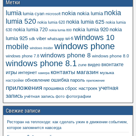
Метки
nokia
lumia
nokia
nokia lumia
lumia cyan
microsoft
lumia 520
nokia lumia 625
nokia lumia 620
nokia lumia
nokia lumia 920
nokia
nokia lumia 720
630
nokia lumia 800
windows 10
lumia 925
viber
wi-fi
whatsapp
sdk
windows phone
mobile
windows insider
windows phone 8
windows phone 8.0
windows phone 7.8
windows phone 8.1
вконтакте
видео
zune
контакты
магазин
игры
интернет
музыка
камера
ошибка
пароль
обновление
настройки
приложение
приложения
учетная
прошивка
сброс настроек
запись
учётная запись
фотографии
фото
Свежие записи
Ресторан на теплоходе: как сделать ужин в движении событием,
которое запомнится навсегда