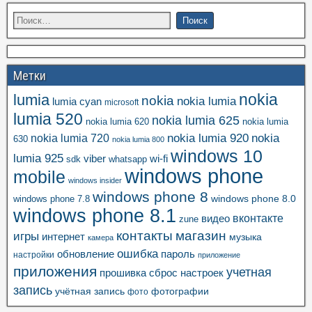
Метки
nokia
lumia
nokia
nokia lumia
lumia cyan
microsoft
lumia 520
nokia lumia 625
nokia lumia 620
nokia lumia
nokia lumia 920
nokia
nokia lumia 720
630
nokia lumia 800
windows 10
lumia 925
viber
wi-fi
whatsapp
sdk
windows phone
mobile
windows insider
windows phone 8
windows phone 8.0
windows phone 7.8
windows phone 8.1
вконтакте
видео
zune
контакты
магазин
игры
интернет
музыка
камера
ошибка
пароль
обновление
настройки
приложение
приложения
учетная
прошивка
сброс настроек
запись
учётная запись
фотографии
фото