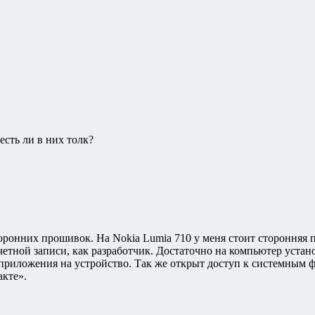
сть ли в них толк?
торонних прошивок. На Nokia Lumia 710 у меня стоит сторонняя 
четной записи, как разработчик. Достаточно на компьютер устан
ь приложения на устройство. Так же открыт доступ к системным ф
акте».