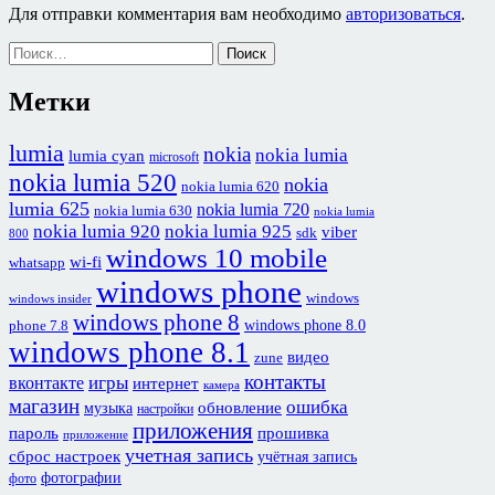
Для отправки комментария вам необходимо
авторизоваться
.
Найти:
Метки
lumia
nokia
nokia lumia
lumia cyan
microsoft
nokia lumia 520
nokia
nokia lumia 620
lumia 625
nokia lumia 720
nokia lumia 630
nokia lumia
nokia lumia 920
nokia lumia 925
viber
sdk
800
windows 10 mobile
wi-fi
whatsapp
windows phone
windows
windows insider
windows phone 8
windows phone 8.0
phone 7.8
windows phone 8.1
видео
zune
контакты
игры
вконтакте
интернет
камера
магазин
ошибка
обновление
музыка
настройки
приложения
пароль
прошивка
приложение
учетная запись
сброс настроек
учётная запись
фотографии
фото