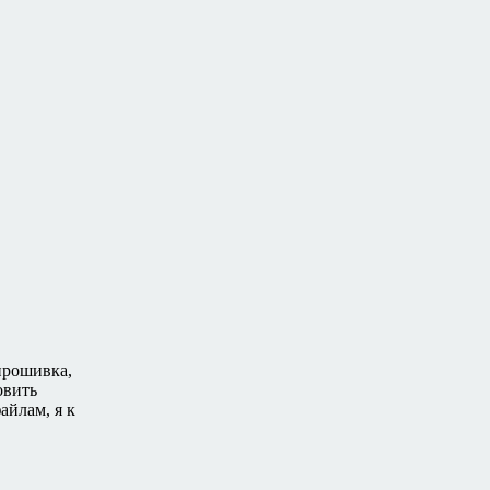
прошивка,
овить
айлам, я к