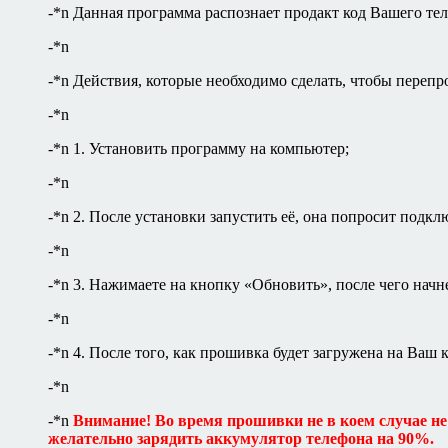
-*n Данная программа распознает продакт код Вашего те
-*n
-*n Действия, которые необходимо сделать, чтобы переп
-*n
-*n 1. Установить программу на компьютер;
-*n
-*n 2. После установки запустить её, она попросит подк
-*n
-*n 3. Нажимаете на кнопку «Обновить», после чего нач
-*n
-*n 4. После того, как прошивка будет загружена на Ваш
-*n
-*n
Внимание! Во время прошивки не в коем случае не
желательно зарядить аккумулятор телефона на 90%.