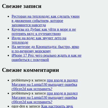
Свежие записи
Ресторан на теплоходе: как сделать ужин
в движении событием, которое
запомнится навсегда
Круизы из Дубая: как уйти в море и не
потерять вкус к путешествию
Инди на воде: как звучит лето на
теплоходе
На метеоре до Кронштадта: быстро, ярко
и по-вечному морскому
iPhone 17 Pro: чего реально ждать и как не
ошибиться с покупкой
Свежие комментарии
problemawp
к записи
при входе в раздел
Магазин на Lumia530 выпадает ошибка
c00cee2d как исправить?
problemawp
к записи
при входе в раздел
Магазин на Lumia530 выпадает ошибка
c00cee2d как исправить?
egor-den
к записи
Как настроить звук