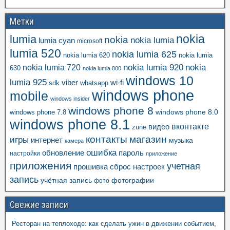
Метки
nokia
lumia
nokia
nokia lumia
lumia cyan
microsoft
lumia 520
nokia lumia 625
nokia lumia 620
nokia lumia
nokia lumia 920
nokia
nokia lumia 720
630
nokia lumia 800
windows 10
lumia 925
viber
wi-fi
whatsapp
sdk
windows phone
mobile
windows insider
windows phone 8
windows phone 8.0
windows phone 7.8
windows phone 8.1
вконтакте
видео
zune
контакты
магазин
игры
интернет
музыка
камера
ошибка
пароль
обновление
настройки
приложение
приложения
учетная
прошивка
сброс настроек
запись
учётная запись
фотографии
фото
Свежие записи
Ресторан на теплоходе: как сделать ужин в движении событием,