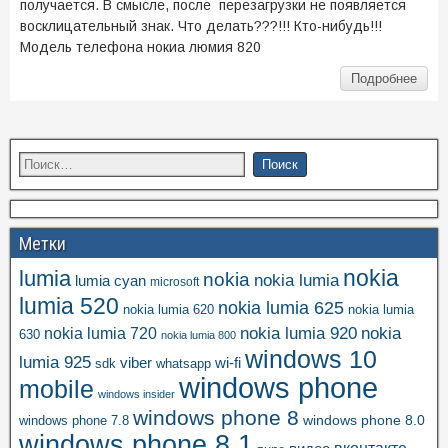
получается. В смысле, после перезагрузки не появляется
восклицательный знак. Что делать???!!! Кто-нибудь!!!
Модель телефона нокиа люмия 820
Подробнее
Метки
nokia
lumia
nokia
nokia lumia
lumia cyan
microsoft
lumia 520
nokia lumia 625
nokia lumia 620
nokia lumia
nokia lumia 920
nokia
nokia lumia 720
630
nokia lumia 800
windows 10
lumia 925
viber
wi-fi
whatsapp
sdk
windows phone
mobile
windows insider
windows phone 8
windows phone 8.0
windows phone 7.8
windows phone 8.1