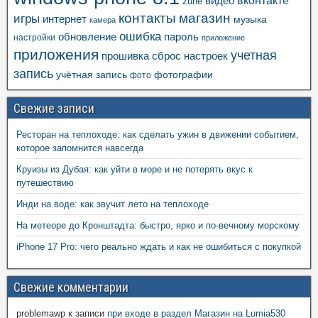
вконтакте
видео
zune
контакты
магазин
игры
интернет
музыка
камера
ошибка
пароль
обновление
настройки
приложение
приложения
учетная
прошивка
сброс настроек
запись
учётная запись
фотографии
фото
Свежие записи
Ресторан на теплоходе: как сделать ужин в движении событием,
которое запомнится навсегда
Круизы из Дубая: как уйти в море и не потерять вкус к
путешествию
Инди на воде: как звучит лето на теплоходе
На метеоре до Кронштадта: быстро, ярко и по-вечному морскому
iPhone 17 Pro: чего реально ждать и как не ошибиться с покупкой
Свежие комментарии
problemawp
к записи
при входе в раздел Магазин на Lumia530