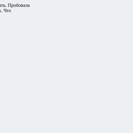
ать. Пробовала
к. Что