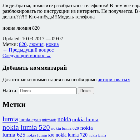
Люди-братья, помогите разобраться с телефоном! В нем все на
разблокировать по инструкции из интернета. Не получается. В
делать???!!! Кто-нибудь!!!Модель телефона
нокиа люмия 820
Updated: 10.03.2017 — 09:07
Метки:
820
,
люмия
,
нокиа
← Предыдущий вопрос
Следующий вопрос →
Добавить комментарий
Для отправки комментария вам необходимо
авторизоваться
.
Найти:
Метки
lumia
nokia
nokia lumia
lumia cyan
microsoft
nokia lumia 520
nokia
nokia lumia 620
lumia 625
nokia lumia 720
nokia lumia 630
nokia lumia