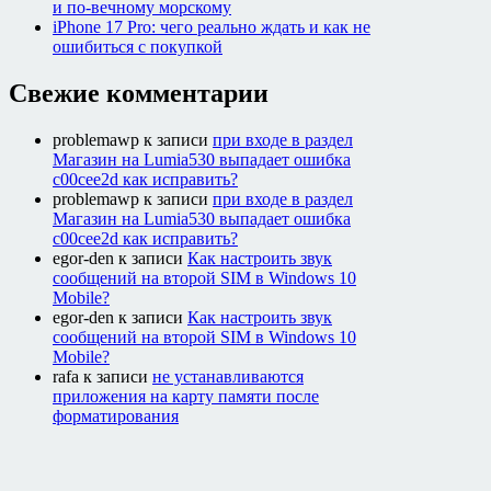
и по-вечному морскому
iPhone 17 Pro: чего реально ждать и как не
ошибиться с покупкой
Свежие комментарии
problemawp
к записи
при входе в раздел
Магазин на Lumia530 выпадает ошибка
c00cee2d как исправить?
problemawp
к записи
при входе в раздел
Магазин на Lumia530 выпадает ошибка
c00cee2d как исправить?
egor-den
к записи
Как настроить звук
сообщений на второй SIM в Windows 10
Mobile?
egor-den
к записи
Как настроить звук
сообщений на второй SIM в Windows 10
Mobile?
rafa
к записи
не устанавливаются
приложения на карту памяти после
форматирования