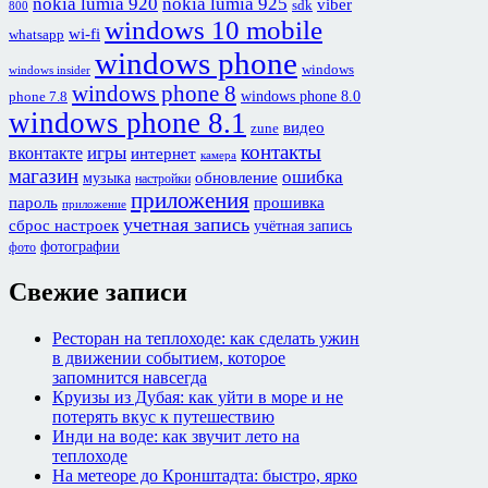
nokia lumia 920
nokia lumia 925
viber
sdk
800
windows 10 mobile
wi-fi
whatsapp
windows phone
windows
windows insider
windows phone 8
windows phone 8.0
phone 7.8
windows phone 8.1
видео
zune
контакты
игры
вконтакте
интернет
камера
магазин
ошибка
обновление
музыка
настройки
приложения
пароль
прошивка
приложение
учетная запись
сброс настроек
учётная запись
фотографии
фото
Свежие записи
Ресторан на теплоходе: как сделать ужин
в движении событием, которое
запомнится навсегда
Круизы из Дубая: как уйти в море и не
потерять вкус к путешествию
Инди на воде: как звучит лето на
теплоходе
На метеоре до Кронштадта: быстро, ярко